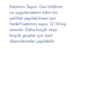
Katılımcı Sayısı:
Geri bildirim
ve uygulamaların etkin bir
şekilde yapılabilmesi için
hedef katılımcı sayısı 12-16 kişi
arasıdır. Daha küçük veya
büyük gruplar için özel
düzenlemeler yapılabilir.
Eğitimci/Konuşmacı: Arzu
CAR
Organizasyonel gelişim,
eğitim ve geliştirme, ürün
yönetimi, satış, iş geliştirme
ve pazarlama alanlarında 20
yılı aşkın deneyime sahip bir
profesyoneldir. Ekip yönetimi
ve koordinasyonunda
uzmanlaşmış olup, şirketlerin