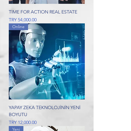
TIME FOR ACTION REAL ESTATE
Price
TRY 54,000.00
Online
YAPAY ZEKA TEKNOLOJİNİN YENİ
BOYUTU
Price
TRY 12,000.00
Yeni