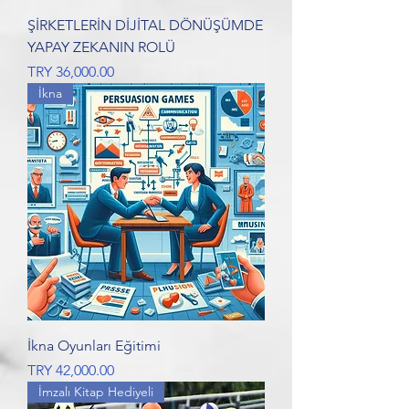
ŞİRKETLERİN DİJİTAL DÖNÜŞÜMDE
YAPAY ZEKANIN ROLÜ
Price
TRY 36,000.00
İkna
İkna Oyunları Eğitimi
Price
TRY 42,000.00
İmzalı Kitap Hediyeli