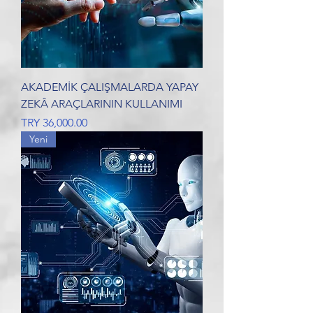
AKADEMİK ÇALIŞMALARDA YAPAY
ZEKÂ ARAÇLARININ KULLANIMI
Price
TRY 36,000.00
Yeni