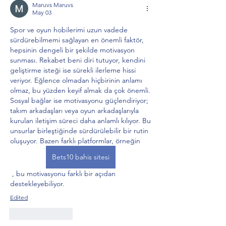
Maruvs Maruvs
May 03
Spor ve oyun hobilerimi uzun vadede 
sürdürebilmemi sağlayan en önemli faktör, 
hepsinin dengeli bir şekilde motivasyon 
sunması. Rekabet beni diri tutuyor, kendini 
geliştirme isteği ise sürekli ilerleme hissi 
veriyor. Eğlence olmadan hiçbirinin anlamı 
olmaz, bu yüzden keyif almak da çok önemli. 
Sosyal bağlar ise motivasyonu güçlendiriyor; 
takım arkadaşları veya oyun arkadaşlarıyla 
kurulan iletişim süreci daha anlamlı kılıyor. Bu 
unsurlar birleştiğinde sürdürülebilir bir rutin 
oluşuyor. Bazen farklı platformlar, örneğin 
Bets10 bahis sitesi
 , bu motivasyonu farklı bir açıdan 
destekleyebiliyor.
Edited
Like
Reply